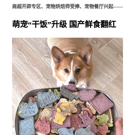
商超开辟专区、宠物烘焙师受捧、宠物餐厅兴起——
萌宠“干饭”升级 国产鲜食翻红