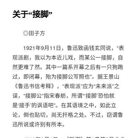
关于“接脚”
◎田子方
1921年9月11日，鲁迅致函钱玄同说，“表
现派剧，我以为本近儿戏，而某公一接脚，自
然更难了然。其中一篇系开幕之后有一只狗跑
过，即闭幕，殆为接脚公写照也”。据王景山
《鲁迅书信考释》，“表现派”应为“未来派”之
误，“接脚公”指宋春舫，所谓“‘接脚’恐怕就
是‘接手’的讽语吧”。在其语境之中，如此立
论，倒也贴切，尚无扞格之处。不过，窃谓鲁
迅所说或许别有所本。