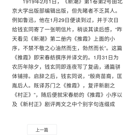
1919年2月1日，《新潮》第1卷第2号由北
京大学出版部编辑出版，但先睹者不乏其人。
例如鲁迅，他在1月29日便读到过，并于次日
给钱玄同寄了一张明信片，稍谈其读后感，“昨
天看见《新潮》第二册内《推霞》上面的小
序，不禁不敬之心油然而生，勃然而长”。这篇
《推霞》即宋春舫撰序并译文的。1月31日为
农历年除夕，钱玄同即连夜写了复函，通篇骈
体铺排。启辞之后，钱玄同说，“殷商苗裔，匡
胤后人。既译苏门之《推霞》，复评新剧之
《村正》”，随后便就宋春舫的《推霞》小序以
及《新村正》剧评两文之中个别字句连缀成
文，诸如，“目莲之母亲，易卜之娜拉，同
得‘这种人’之徽号。‘毁像’而‘逐僧’，‘杀狗’而‘吃
上一篇
肉’，竟符曾文正之格言。恍然于‘第一无双的好