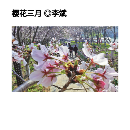
樱花三月 ◎李斌