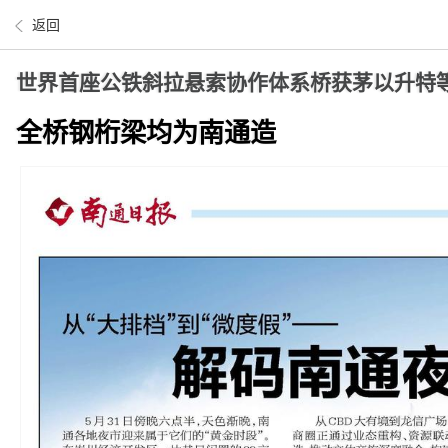
返回
世界首座公铁斜拉悬索协作体系桥获茅以升特
全桥钢桁梁均为南通造