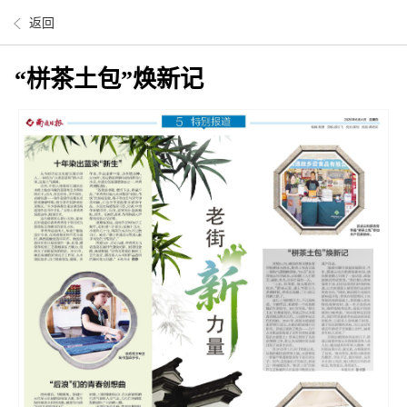
返回
“栟茶土包”焕新记