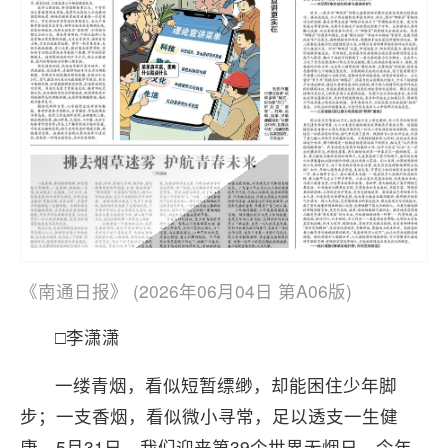
《南通日报》 (2026年06月04日 第A06版)
□李潇潇
一缕青烟，看似短暂缥缈，却能困住少年脚
步；一支香烟，看似微小寻常，足以透支一生健
康。5月31日，我们迎来第39个世界无烟日，今年