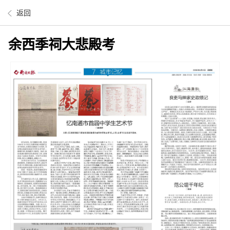
返回
余西季祠大悲殿考