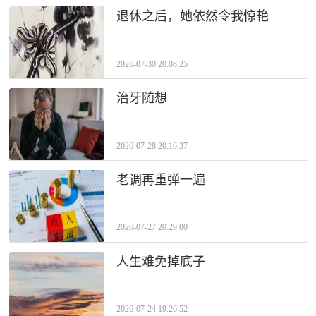
退休之后，她依然令我惊艳
2026-07-30 20:08:25
治牙随想
2026-07-28 20:16:37
老调再重弹一遍
2026-07-27 20:29:00
人生难免掉底子
2026-07-24 19:26:52