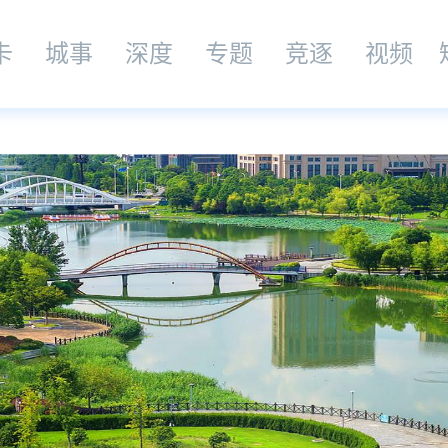
卡
城事
深度
专题
竞逐
视频