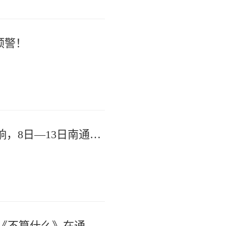
预警！
重要天气提醒：受台风“白海豚”影响，8日—13日南通将有明显风雨
跨越时空对话张謇——沉浸式话剧《不算什么》在通州首演