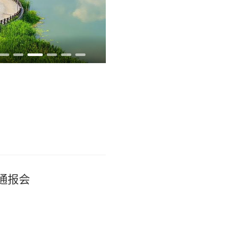
江心沙农场立秋时节
通报会