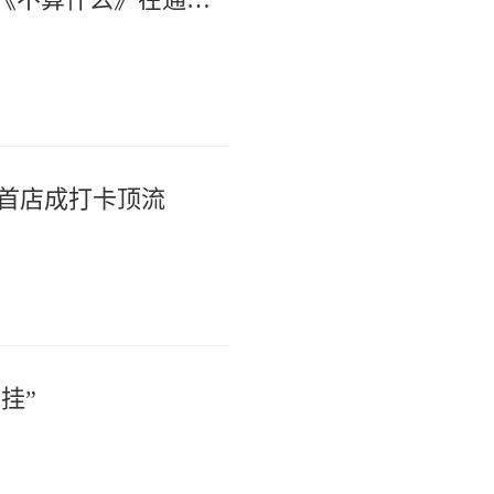
通首店成打卡顶流
挂”