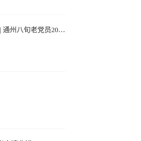
舍己为公传书香，银发初心映乡村 | 通州八旬老党员20年深耕乡村文化阵地