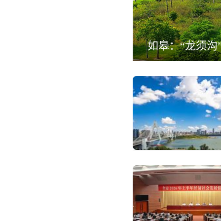
如皋：“龙须沟