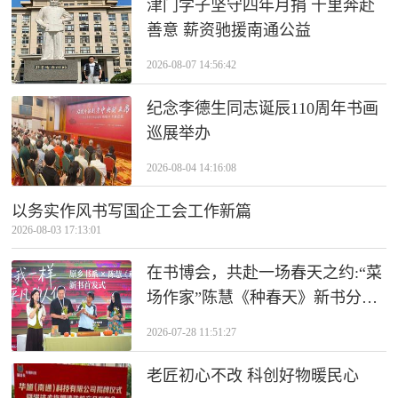
津门学子坚守四年月捐 千里奔赴
善意 薪资驰援南通公益
2026-08-07 14:56:42
纪念李德生同志诞辰110周年书画
巡展举办
2026-08-04 14:16:08
以务实作风书写国企工会工作新篇
2026-08-03 17:13:01
在书博会，共赴一场春天之约:“菜
场作家”陈慧《种春天》新书分享
会侧记
2026-07-28 11:51:27
老匠初心不改 科创好物暖民心