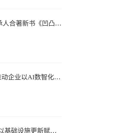
一榫一卯里的温度与新生 | 两代传承人合著新书《凹凸有制——中国通作家具榫卯结构研究》即将出版
隐患“藏不住” 风险“管得了”| 南通推动企业以AI数智化赋能安全管理
精修城市肌理 厚植民生温度 | 南通以基础设施更新赋能宜居新城