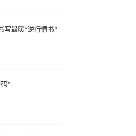
写最暖“逆行情书”
码”