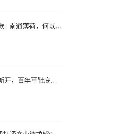
从苏薄荷核心产区到百余种文创爆款 | 南通薄荷，何以“香”续百年？
从小小杂货铺到寺街93号——老铺新开，百年草鞋底烤出时代新味道