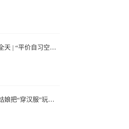
学习需求集中释放，一杯饮品解锁全天 | “平价自习空间”亮相通城商铺
细究绫罗事 留住古衣香 | 85后南通姑娘把“穿汉服”玩成“做学问”