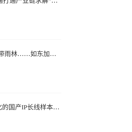
当2400亿家纺产业碰撞AI浪潮 | 南通打通产业链求解“智变”
卡位新赛道、锻造硬实力、涵养热带雨林……如东加速绘制未来产业“新”版图
一座“喵仙岛”的破壁之旅 | 海门孵化的国产IP长线样本登陆腾讯动漫