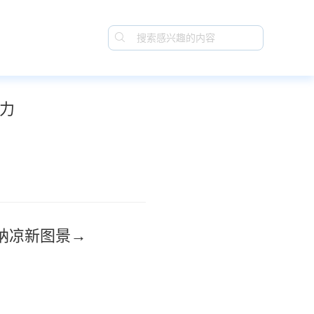
力
纳凉新图景→