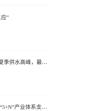
应”
四天四破纪录！南通水务集团迎战夏季供水高峰，最高日供水量达193.4万立方米
产业筑基 数智升级 共富落地 | 海安“5+N”产业体系支撑县域农业现代化